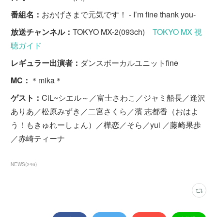
番組名：
おかげさまで元気です！ - I’m fine thank you-
放送チャンネル：
TOKYO MX-2(093ch)
TOKYO MX 視
聴ガイド
レギュラー出演者：
ダンスボーカルユニットfine
MC：
＊mika＊
ゲスト：
CiL~シエル～／富士さわこ／ジャミ船長／逢沢
ありあ／松原みずき／二宮さくら／濱 志都香（おはよ
う！もきゅれーしょん）／樺恋／そら／yui ／藤崎果歩
／赤崎ティーナ
NEWS
(
246
)