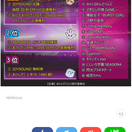
NEWS
(
246
)