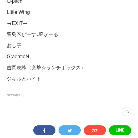
Q-pitch
Little Wing
→EXIT←
豊島区ぴーすUPがーる
おし子
GradatioN
吉岡志峰（突撃☆ランチボックス）
ジキルとハイド
NEWS
(
246
)