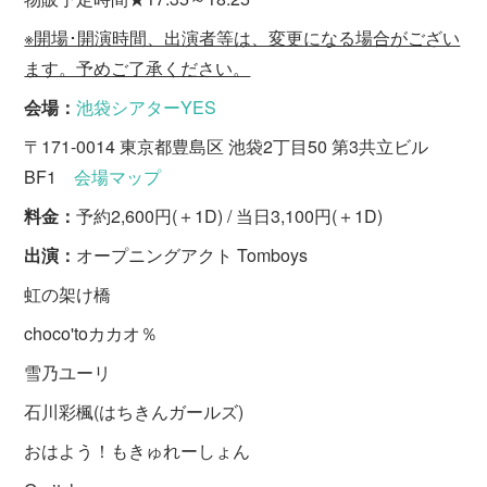
※開場･開演時間、出演者等は、変更になる場合がござい
ます。予めご了承ください。
会場：
池袋シアターYES
〒171-0014 東京都豊島区 池袋2丁目50 第3共立ビル
BF1
会場マップ
料金：
予約2,600円(＋1D) / 当日3,100円(＋1D)
出演：
オープニングアクト Tomboys
虹の架け橋
choco'toカカオ％
雪乃ユーリ
石川彩楓(はちきんガールズ)
おはよう！もきゅれーしょん