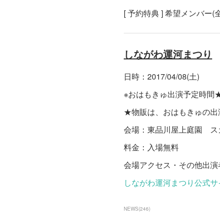
[ 予約特典 ] 希望メンバ
しながわ運河まつり
日時：2017/04/08(土)
※おはもきゅ出演予定時間★12
★物販は、おはもきゅの出
会場：東品川屋上庭園 ス
料金：入場無料
会場アクセス・その他出演
しながわ運河まつり公式サ
NEWS
(
246
)