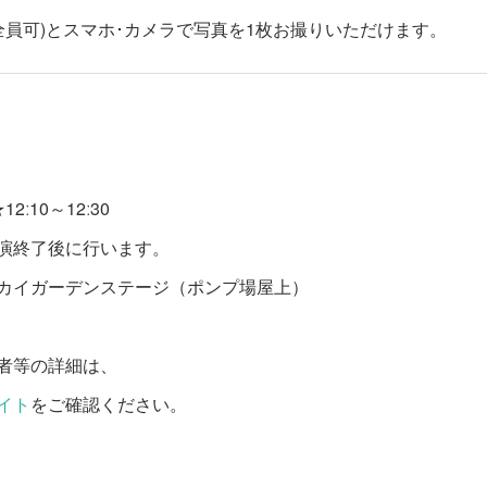
ー(全員可)とスマホ･カメラで写真を1枚お撮りいただけます。
ː10～12ː30
演終了後に行います。
カイガーデンステージ（ポンプ場屋上）
者等の詳細は、
イト
をご確認ください。