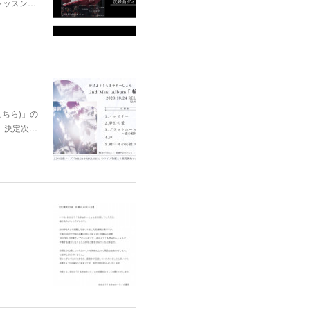
レッスン…
はこちら)」の
、決定次…