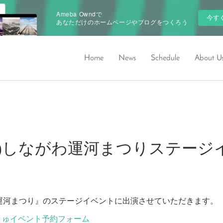
Ameba Owndで
今す
あなただけのホームページやブログをつくろう
Home
News
Schedule
About U
/08(土)しながわ運河まつりステー
しながわ運河まつり』のステージイベントに出演させていただきます。
きゅイベント予約フォーム