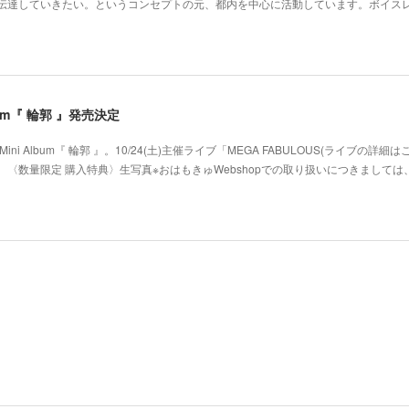
･伝達していきたい。というコンセプトの元、都内を中心に活動しています。ボイス
 Album『 輪郭 』発売決定
ni Album『 輪郭 』。10/24(土)主催ライブ「MEGA FABULOUS(ライブの詳細
〈数量限定 購入特典〉生写真※おはもきゅWebshopでの取り扱いにつきましては