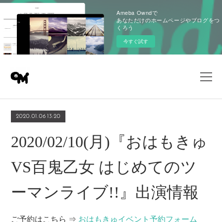
Ameba Owndで
あなただけのホームページやブログをつ
くろう
今すぐ試す
2020.01.06 13:20
2020/02/10(月)『おはもきゅ
VS百鬼乙女 はじめてのツ
ーマンライブ!!』出演情報
ご予約はこちら ⇒
おはもきゅイベント予約フォーム