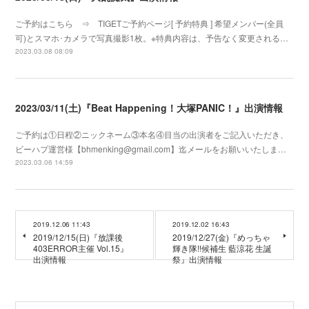
ご予約はこちら ⇒ TIGETご予約ページ[ 予約特典 ] 希望メンバー(全員
可)とスマホ･カメラで写真撮影1枚。※特典内容は、予告なく変更される…
2023.03.08 08:09
2023/03/11(土)『Beat Happening！大塚PANIC！』出演情報
ご予約は①日程②ニックネーム③本名④目当の出演者をご記入いただき、
ビーハプ運営様【bhmenking@gmail.com】迄メールをお願いいたしま…
2023.03.06 14:59
2019.12.06 11:43
2019.12.02 16:43
2019/12/15(日)『放課後
2019/12/27(金)『めっちゃ
403ERROR主催 Vol.15』
輝き隊!!候補生 藍涼花 生誕
出演情報
祭』出演情報