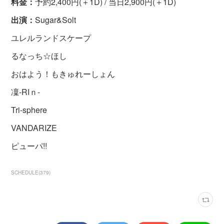
料金：
予約2,400円(＋1D) / 当日2,900円(＋1D)
出演：
Sugar&Solt
ユレルランドスケープ
るなっち☆ほし
おはよう！もきゅれーしょん
凜-RIｎ-
Tri-sphere
VANDARIZE
ピューパ!!
SCHEDULE
(
379
)