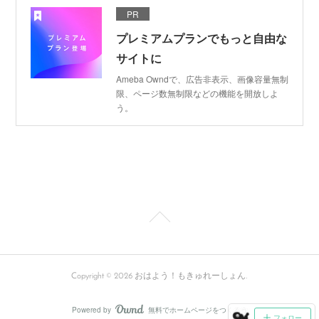
PR
プレミアムプランでもっと自由な
サイトに
Ameba Owndで、広告非表示、画像容量無制
限、ページ数無制限などの機能を開放しよ
う。
Copyright ©
2026
おはよう！もきゅれーしょん
.
Powered by
無料でホームページをつくろう
AmebaOwnd
フォロー