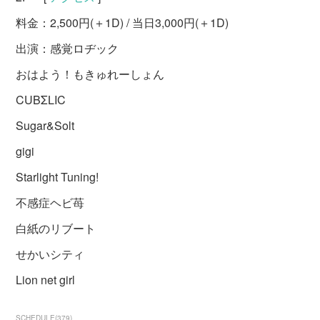
料金：2,500円(＋1D) / 当日3,000円(＋1D)
出演：感覚ロヂック
おはよう！もきゅれーしょん
CUBΣLIC
Sugar&Solt
gigi
Starlight Tuning!
不感症ヘビ苺
白紙のリブート
せかいシティ
Lion net girl
SCHEDULE
(
379
)