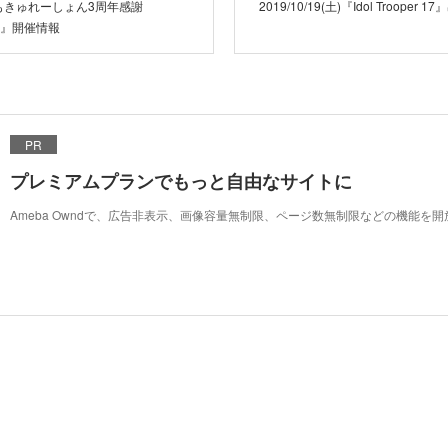
う！もきゅれーしょん3周年感謝
2019/10/19(土)『Idol Trooper 
」』開催情報
PR
プレミアムプランでもっと自由なサイトに
Ameba Owndで、広告非表示、画像容量無制限、ページ数無制限などの機能を