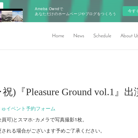
Ameba Owndで
今す
あなただけのホームページやブログをつくろう
Home
News
Schedule
About U
月･祝)『Pleasure Ground vol.1
きゅイベント予約フォーム
ー(全員可)とスマホ･カメラで写真撮影1枚。
更される場合がございます予めご了承ください。