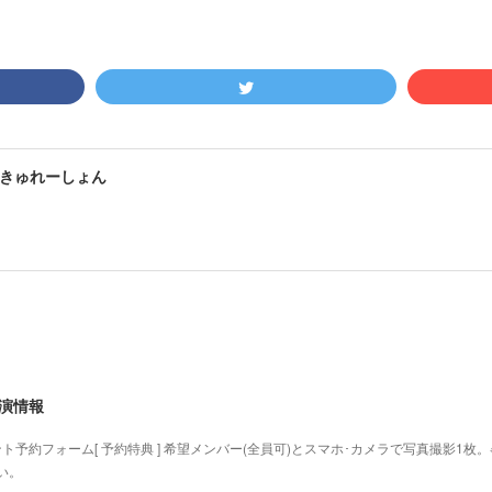
きゅれーしょん
出演情報
ト予約フォーム[ 予約特典 ] 希望メンバー(全員可)とスマホ･カメラで写真撮影1
い。