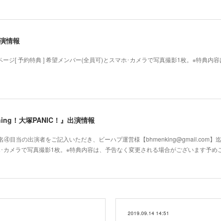
出演情報
ページ[ 予約特典 ] 希望メンバー(全員可)とスマホ･カメラで写真撮影1枚。※特典
ppening！大塚PANIC！』出演情報
目当の出演者をご記入いただき、ビーハプ運営様【bhmenking@gmail.com】
スマホ･カメラで写真撮影1枚。※特典内容は、予告なく変更される場合がございます予
2019.09.14 14:51