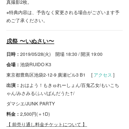
真撮影2枚。
※特典内容は、予告なく変更される場合がございます予
めご了承ください。
戌祭 〜いぬさい〜
日時：
2019/05/28(火) 開場 18:30 / 開演 19:00
会場：
池袋RUIDO K3
東京都豊島区池袋2-12-9 廣瀬ビル3 B1 [
アクセス
]
出演：
おはよう！もきゅれーしょん/百鬼乙女/もいこち
ゃん/みさみる/ふい/ぱんだうた↑/
ダマシエ/JUNK PARTY
料金：
2,500円(＋1D)
【 前売り通し料金チケットについて 】