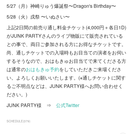
5/27（月）神崎りゅう爆誕祭〜Dragon's Birthday〜
5/28（火）戌祭 〜いぬさい〜
上記2日間の前売り通し料金チケット(4,000円＋各日1D)
がJUNK PARTYさんのライブ物販にて販売されている
との事で、両日ご参加される方にお得なチケットです。
尚、通しチケットでの入場時もお目当ての演者をお伺い
するそうなので、おはもきゅお目当てで来てくださる方
は通常の
おはもきゅ予約
をしていただきご来場くださ
い。よろしくお願いいたします。(※通しチケットに関す
るご不明点などは、JUNK PARTY様へお問い合わせく
ださい。)
JUNK PARTY様 ⇒
公式Twitter
SCHEDULE
(
379
)