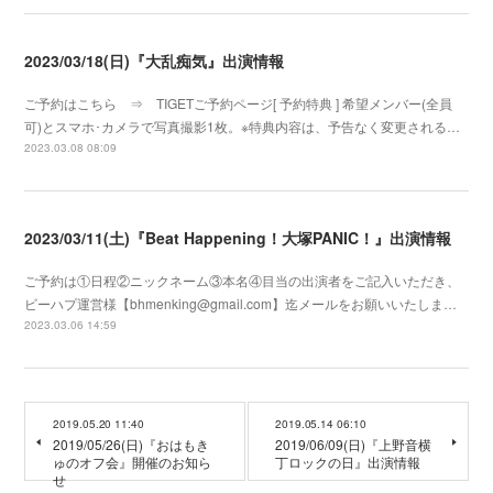
2023/03/18(日)『大乱痴気』出演情報
ご予約はこちら ⇒ TIGETご予約ページ[ 予約特典 ] 希望メンバー(全員
可)とスマホ･カメラで写真撮影1枚。※特典内容は、予告なく変更される…
2023.03.08 08:09
2023/03/11(土)『Beat Happening！大塚PANIC！』出演情報
ご予約は①日程②ニックネーム③本名④目当の出演者をご記入いただき、
ビーハプ運営様【bhmenking@gmail.com】迄メールをお願いいたしま…
2023.03.06 14:59
2019.05.20 11:40
2019.05.14 06:10
2019/05/26(日)『おはもき
2019/06/09(日)『上野音横
ゅのオフ会』開催のお知ら
丁ロックの日』出演情報
せ