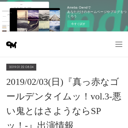
Ameba Owndで
あなただけのホームページやブログをつ
くろう
今すぐ試す
2019.01.22 08:24
2019/02/03(日)『真っ赤なゴ
ールデンタイムッ！vol.3-悪
い鬼とはさようならSP
ッ！-』出演情報