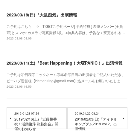
2023/03/18(日)『大乱痴気』出演情報
ご予約はこちら ⇒ TIGETご予約ページ[ 予約特典 ] 希望メンバー(全員
可)とスマホ･カメラで写真撮影1枚。※特典内容は、予告なく変更される…
2023.03.08 08:09
2023/03/11(土)『Beat Happening！大塚PANIC！』出演情報
ご予約は①日程②ニックネーム③本名④目当の出演者をご記入いただき、
ビーハプ運営様【bhmenking@gmail.com】迄メールをお願いいたしま…
2023.03.06 14:59
2019.01.23 07:24
2019.01.22 08:24
2019/02/16(土)『近藤桃香
2019/02/03(日)『アイドル
祝！活動復帰 決起集会』開
キングダム2019 vol.2』出
催のお知らせ
演情報