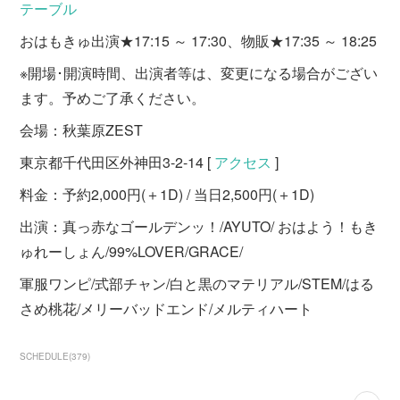
テーブル
おはもきゅ出演★17:15 ～ 17:30、物販★17:35 ～ 18:25
※開場･開演時間、出演者等は、変更になる場合がござい
ます。予めご了承ください。
会場：秋葉原ZEST
東京都千代田区外神田3-2-14 [
アクセス
]
料金：予約2,000円(＋1D) / 当日2,500円(＋1D)
出演：真っ赤なゴールデンッ！/AYUTO/ おはよう！もき
ゅれーしょん/99%LOVER/GRACE/
軍服ワンピ/式部チャン/白と黒のマテリアル/STEM/はる
さめ桃花/メリーバッドエンド/メルティハート
SCHEDULE
(
379
)