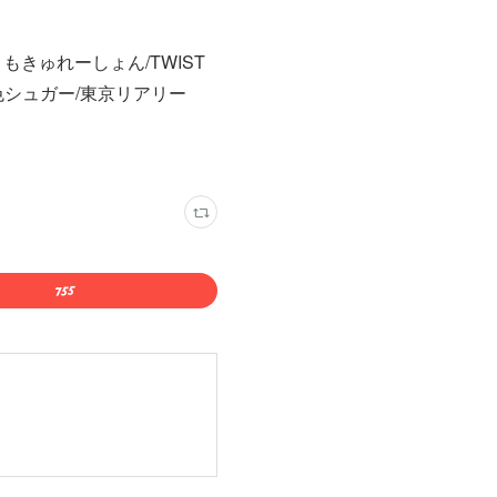
！もきゅれーしょん/TWIST
E/七色シュガー/東京リアリー