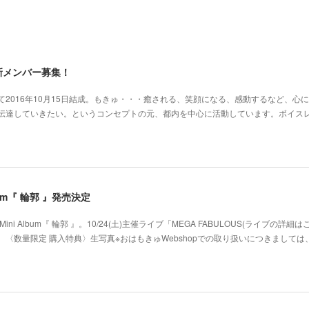
新メンバー募集！
2016年10月15日結成。もきゅ・・・癒される、笑顔になる、感動するなど、心
･伝達していきたい。というコンセプトの元、都内を中心に活動しています。ボイス
 Album『 輪郭 』発売決定
ni Album『 輪郭 』。10/24(土)主催ライブ「MEGA FABULOUS(ライブの詳細
〈数量限定 購入特典〉生写真※おはもきゅWebshopでの取り扱いにつきましては