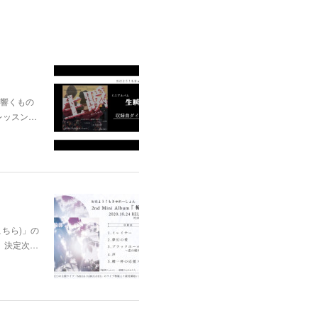
に響くもの
レッスン…
はこちら)」の
、決定次…