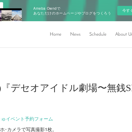
Ameba Owndで
今す
あなただけのホームページやブログをつくろう
Home
News
Schedule
About U
/31(木)『デセオアイドル劇場〜無
きゅイベント予約フォーム
スマホ･カメラで写真撮影1枚。