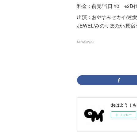
料金：前売/当日 ¥0 ※2D代別
出演：おやすみセカイ/迷愛へ
JEWEL/みのりほのか/原宿ソ
NEWS
(
246
)
おはよう！も
フォロー