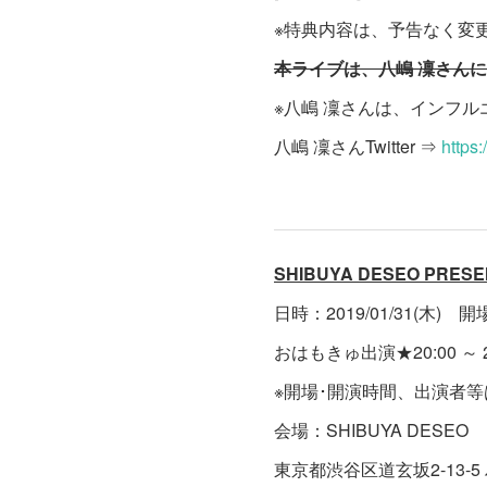
※特典内容は、予告なく変
本ライブは、八嶋 凜さん
※八嶋 凜さんは、インフ
八嶋 凜さんTwitter ⇒
https
SHIBUYA DESEO P
日時：2019/01/31(木) 開場 1
おはもきゅ出演★20:00 ～ 20
※開場･開演時間、出演者
会場：SHIBUYA DESEO
東京都渋谷区道玄坂2-13-