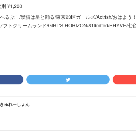
 ¥1,200
るぷ！/黒猫は星と踊る/東京23区ガールズ/Actrish/おはよう
フトクリームランド/GIRL'S HORIZON/81limited/PHYV
きゅれーしょん