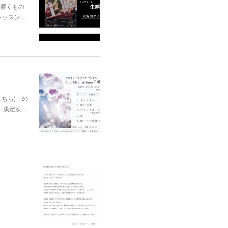
に響くもの
レッスン…
はこちら)」の
、決定次…