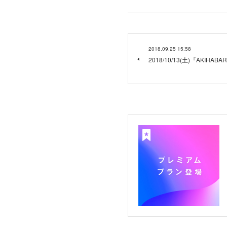
2018.09.25 15:58
2018/10/13(土)『AKIHA