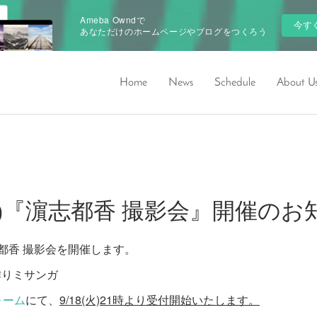
Ameba Owndで
今す
あなただけのホームページやブログをつくろう
Home
News
Schedule
About U
21(日)『濵志都香 撮影会』開催の
都香 撮影会を開催します。
作りミサンガ
ォーム
にて、
9/18(火)21時より受付開始いたします。