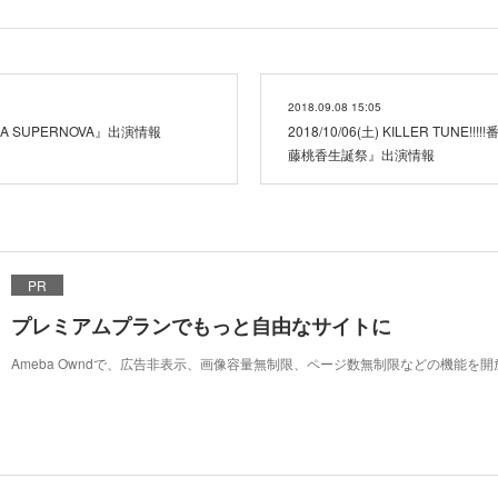
2018.09.08 15:05
BARA SUPERNOVA』出演情報
2018/10/06(土) KILLER TUN
藤桃香生誕祭』出演情報
PR
プレミアムプランでもっと自由なサイトに
Ameba Owndで、広告非表示、画像容量無制限、ページ数無制限などの機能を