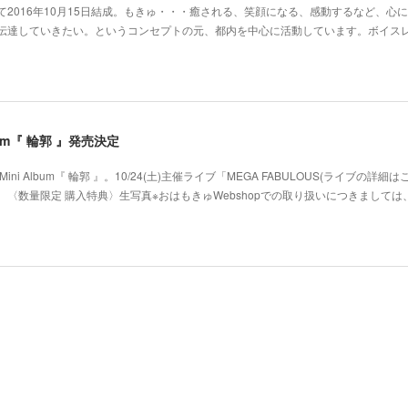
2016年10月15日結成。もきゅ・・・癒される、笑顔になる、感動するなど、心
･伝達していきたい。というコンセプトの元、都内を中心に活動しています。ボイス
 Album『 輪郭 』発売決定
ni Album『 輪郭 』。10/24(土)主催ライブ「MEGA FABULOUS(ライブの詳細
〈数量限定 購入特典〉生写真※おはもきゅWebshopでの取り扱いにつきましては