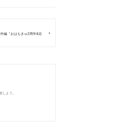
E!!!!!番外編『おはもきゅ2周年&近
開放しよう。