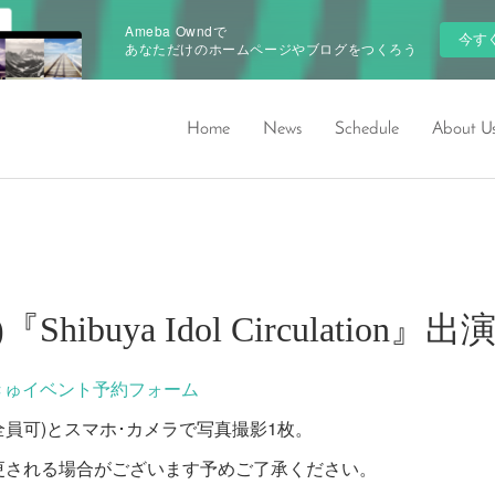
Ameba Owndで
今す
あなただけのホームページやブログをつくろう
Home
News
Schedule
About U
金)『Shibuya Idol Circulation』
きゅイベント予約フォーム
ー(全員可)とスマホ･カメラで写真撮影1枚。
更される場合がございます予めご了承ください。