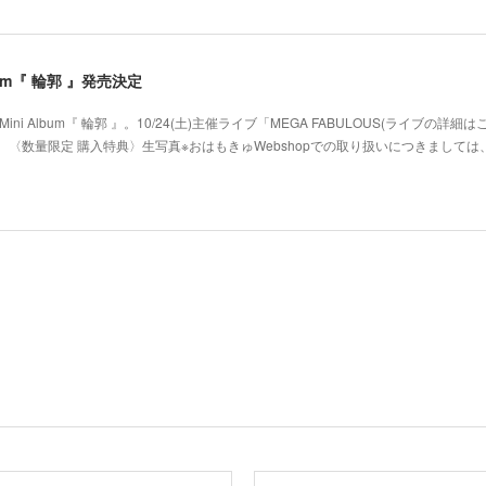
 Album『 輪郭 』発売決定
ni Album『 輪郭 』。10/24(土)主催ライブ「MEGA FABULOUS(ライブの詳細
〈数量限定 購入特典〉生写真※おはもきゅWebshopでの取り扱いにつきましては