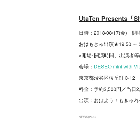
UtaTen Presents「Sh
日時：2018/08/17(金) 開場 1
おはもきゅ出演★19:50 ～ 20
※開場･開演時間、出演者
会場：
DESEO mini with 
東京都渋谷区桜丘町 3-12 
料金：予約2,500円／当日2
出演：おはよう！もきゅれーしょ
NEWS
(
246
)