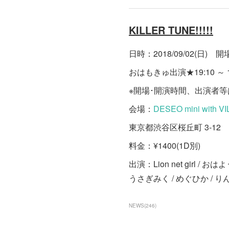
KILLER TUNE!!!!!
日時：2018/09/02(日) 開場 
おはもきゅ出演★19:10 ～ 1
※開場･開演時間、出演者
会場：
DESEO mini with 
東京都渋谷区桜丘町 3-12 
料金：¥1400(1D別)
出演：Lion net girl / お
うさぎみく / めぐひか /
NEWS
(
246
)