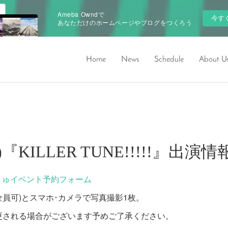
Ameba Owndで
今す
あなただけのホームページやブログをつくろう
Home
News
Schedule
About U
(日)『KILLER TUNE!!!!!』出演情
きゅイベント予約フォーム
ー(全員可)とスマホ･カメラで写真撮影1枚。
更される場合がございます予めご了承ください。