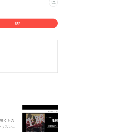
に響くもの
レッスン…