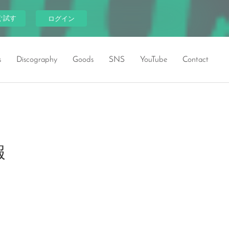
ぐ試す
ログイン
s
Discography
Goods
SNS
YouTube
Contact
報