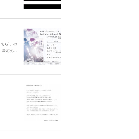
はこちら)」の
、決定次…