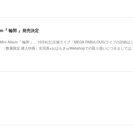
 Album『 輪郭 』発売決定
ni Album『 輪郭 』。10/24(土)主催ライブ「MEGA FABULOUS(ライブの詳細
〈数量限定 購入特典〉生写真※おはもきゅWebshopでの取り扱いにつきましては