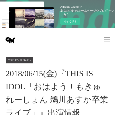
Ameba Owndで
あなただけのホームページやブログをつ
くろう
今すぐ試す
2018.05.31 04:03
2018/06/15(金)『THIS IS
IDOL「おはよう！もきゅ
れーしょん 鵜川あすか卒業
ライブ」』出演情報