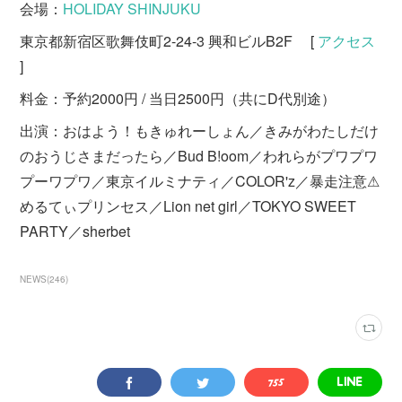
会場：
HOLIDAY SHINJUKU
東京都新宿区歌舞伎町2-24-3 興和ビルB2F [
アクセス
]
料金：予約2000円 / 当日2500円（共にD代別途）
出演：おはよう！もきゅれーしょん／きみがわたしだけ
のおうじさまだったら／Bud B!oom／われらがプワプワ
プーワプワ／東京イルミナティ／COLOR'z／暴走注意⚠
めるてぃプリンセス／Lion net girl／TOKYO SWEET
PARTY／sherbet
NEWS
(
246
)