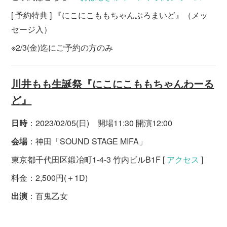
[ 予約特典 ] 『にこにこももちゃんぶろまいど』（メッ
セージ入）
※2/3(金)迄にご予約の方のみ
川井もも生誕祭『にこにこももちゃんわーる
ど』
日時
：2023/02/05(日) 開場11:30 開演12:00
会場
：神田「SOUND STAGE MIFA」
東京都千代田区鍛冶町1-4-3 竹内ビルB1F [
アクセス
]
料金：2,500円(＋1D)
出演
：百鬼乙女