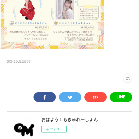
SCHEDULE
(
379
)
おはよう！もきゅれーしょん
フォロー