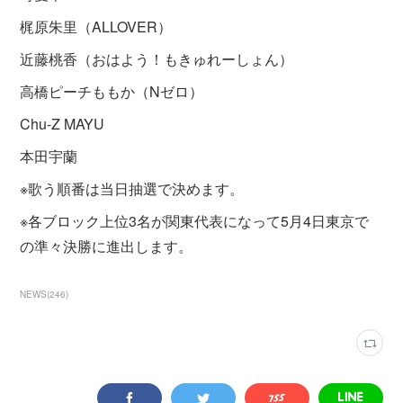
梶原朱里（ALLOVER）
近藤桃香（おはよう！もきゅれーしょん）
高橋ピーチももか（Nゼロ）
Chu-Z MAYU
本田宇蘭
※歌う順番は当日抽選で決めます。
※各ブロック上位3名が関東代表になって5月4日東京で
の準々決勝に進出します。
NEWS
(
246
)