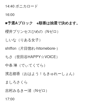
14:40 ポニカロード
16:00
■予選Aブロック ※順番は抽選で決めます。
櫻井プリンセスひめの（Nゼロ）
しいな（りある女子）
shiffon（片目惚れ-hitomebore-）
ちさ（世田谷HAPPY☆VOICE）
中条 琳（でぃてくてら）
濱志都香（おはよう！もきゅれーしょん）
ましろさくら
吉村みるきー渚（Nゼロ）
17:00