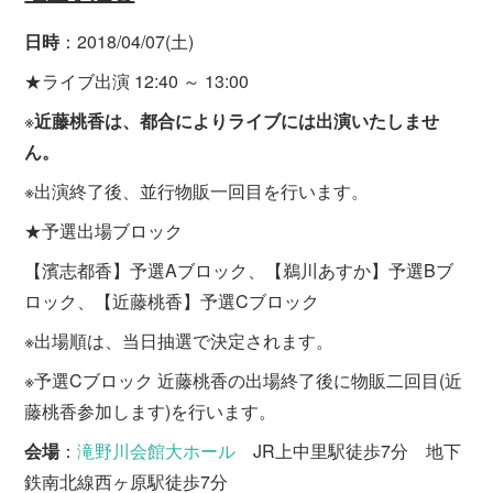
日時
：2018/04/07(土)
★ライブ出演 12:40 ～ 13:00
※
近藤桃香は、都合によりライブには出演いたしませ
ん。
※出演終了後、並行物販一回目を行います。
★予選出場ブロック
【濱志都香】予選Aブロック、【鵜川あすか】予選Bブ
ロック、【近藤桃香】予選Cブロック
※出場順は、当日抽選で決定されます。
※予選Cブロック 近藤桃香の出場終了後に物販二回目(近
藤桃香参加します)を行います。
会場
：
滝野川会館大ホール
JR上中里駅徒歩7分 地下
鉄南北線西ヶ原駅徒歩7分