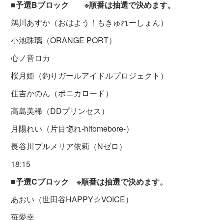
■予選Bブロック ※順番は抽選で決めます。
鵜川あすか（おはよう！もきゅれーしょん）
小池珠璃（ORANGE PORT）
心ノ音ロカ
桜月姫（釣りガールアイドルプロジェクト）
住吉かのん（ポニカロード）
高島美稀（DDプリンセス）
月陽れい（片目惚れ-hitomebore-）
長谷川プルメリア依莉（Nゼロ）
18:15
■予選Cブロック ※順番は抽選で決めます。
あおい（世田谷HAPPY☆VOICE）
苺愛幸