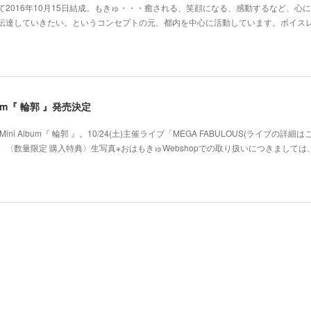
2016年10月15日結成。もきゅ・・・癒される、笑顔になる、感動するなど、心
･伝達していきたい。というコンセプトの元、都内を中心に活動しています。ボイス
 Album『 輪郭 』発売決定
ni Album『 輪郭 』。10/24(土)主催ライブ「MEGA FABULOUS(ライブの詳細
〈数量限定 購入特典〉生写真※おはもきゅWebshopでの取り扱いにつきましては