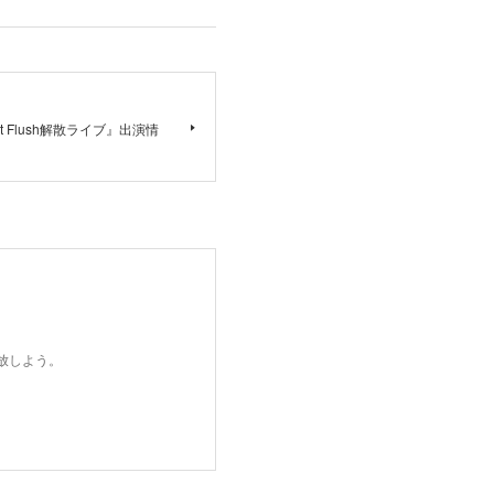
aight Flush解散ライブ』出演情
開放しよう。