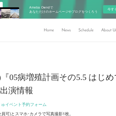
Ameba Owndで
今す
あなただけのホームページやブログをつくろう
Home
News
Schedule
About U
29(木)『05病増殖計画その5.5 
出演情報
きゅイベント予約フォーム
ー(全員可)とスマホ･カメラで写真撮影1枚。