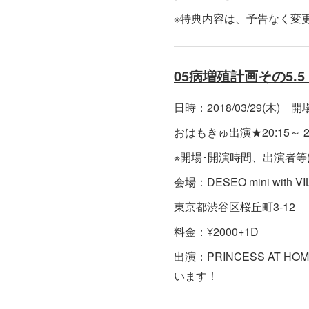
※特典内容は、予告なく変
05病増殖計画その5.
日時：2018/03/29(木) 開場 
おはもきゅ出演★20:15～ 20:
※開場･開演時間、出演者
会場：DESEO mini with V
東京都渋谷区桜丘町3-12 
料金：¥2000+1D
出演：PRINCESS AT H
います！