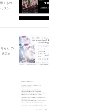
に響くもの
レッスン…
はこちら)」の
、決定次…