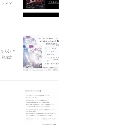
レッスン…
はこちら)」の
、決定次…