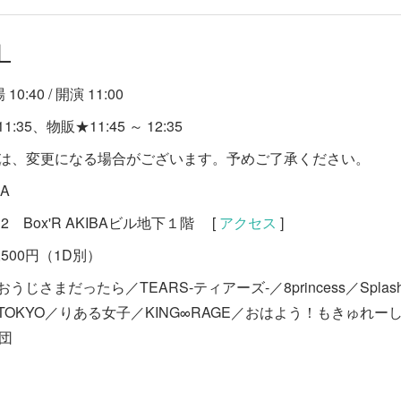
Y】
0:40 / 開演 11:00
:35、物販★11:45 ～ 12:35
等は、変更になる場合がございます。予めご了承ください。
RA
 Box'R AKIBAビル地下１階 [
アクセス
]
,500円（1D別）
じさまだったら／TEARS-ティアーズ-／8princess／Spla
OKYO／りある女子／KING∞RAGE／おはよう！もきゅれー
命団