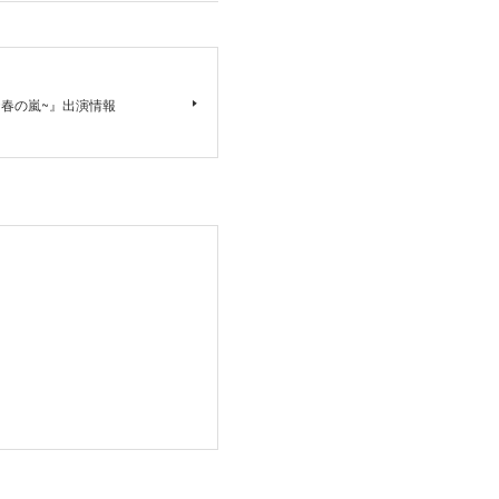
 wave~春の嵐~』出演情報
。