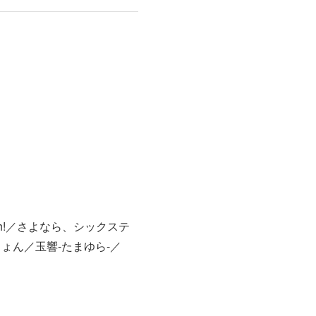
sh!／さよなら、シックステ
しょん／玉響-たまゆら-／