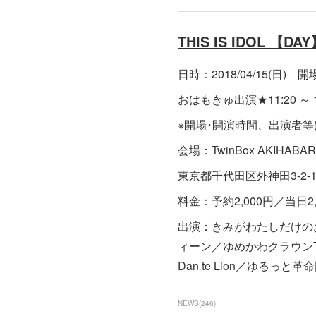
THIS IS IDOL 【DA
日時：2018/04/15(日) 開場 1
おはもきゅ出演★11:20 ～ 11
※開場･開演時間、出演者
会場：TwinBox AKIHABA
東京都千代田区外神田3-2-12
料金：予約2,000円／当日2
出演：きみがわたしだけのおう
ィーン／ゆめかわクラウンT
Dan te Lion／ゆるっと革
NEWS
(
246
)