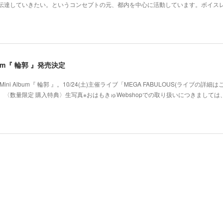
･伝達していきたい。というコンセプトの元、都内を中心に活動しています。ボイス
 Album『 輪郭 』発売決定
ni Album『 輪郭 』。10/24(土)主催ライブ「MEGA FABULOUS(ライブの詳細
〈数量限定 購入特典〉生写真※おはもきゅWebshopでの取り扱いにつきましては