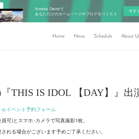
Ameba Owndで
今す
あなただけのホームページやブログをつくろう
Home
News
Schedule
About U
(日)『THIS IS IDOL 【DAY】
きゅイベント予約フォーム
ー(全員可)とスマホ･カメラで写真撮影1枚。
更される場合がございます予めご了承ください。