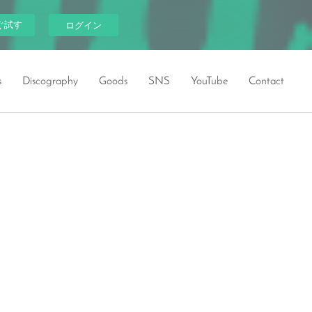
ぐ試す
ログイン
s
Discography
Goods
SNS
YouTube
Contact