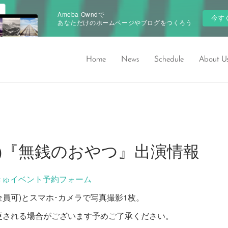
Ameba Owndで
今す
あなただけのホームページやブログをつくろう
Home
News
Schedule
About U
31(日)『無銭のおやつ』出演情報
きゅイベント予約フォーム
ー(全員可)とスマホ･カメラで写真撮影1枚。
更される場合がございます予めご了承ください。