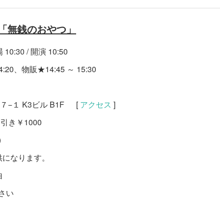
主催「無銭のおやつ」
10:30 / 開演 10:50
0、物販★14:45 ～ 15:30
−１ K3ビル B1F [
アクセス
]
0引き￥1000
)
供になります。
由
さい