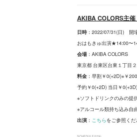
AKIBA COLORS
日時
：2022/07/31(日) 開場 
おはもきゅ出演★14:00〜14:2
会場
：AKIBA COLORS
東京都 台東区台東１丁目２７
料金
：早割￥0(+2D)※￥20
予約￥0(+2D) 当日￥0(+3D
※ソフトドリンクのみの提
※アルコール類持ち込み自
出演
：
こちら
をご参照くだ
SCHEDULE
(
379
)