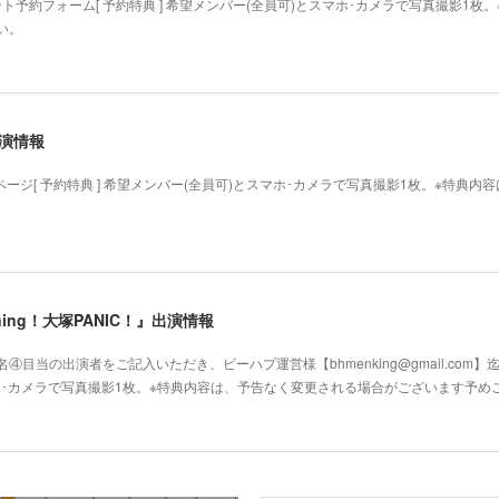
ト予約フォーム[ 予約特典 ] 希望メンバー(全員可)とスマホ･カメラで写真撮影1
い。
出演情報
ページ[ 予約特典 ] 希望メンバー(全員可)とスマホ･カメラで写真撮影1枚。※特典
ppening！大塚PANIC！』出演情報
目当の出演者をご記入いただき、ビーハプ運営様【bhmenking@gmail.com】
スマホ･カメラで写真撮影1枚。※特典内容は、予告なく変更される場合がございます予