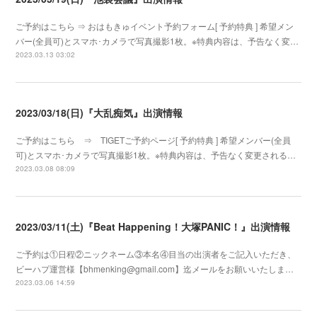
ご予約はこちら ⇒ おはもきゅイベント予約フォーム[ 予約特典 ] 希望メン
バー(全員可)とスマホ･カメラで写真撮影1枚。※特典内容は、予告なく変…
2023.03.13 03:02
2023/03/18(日)『大乱痴気』出演情報
ご予約はこちら ⇒ TIGETご予約ページ[ 予約特典 ] 希望メンバー(全員
可)とスマホ･カメラで写真撮影1枚。※特典内容は、予告なく変更される…
2023.03.08 08:09
2023/03/11(土)『Beat Happening！大塚PANIC！』出演情報
ご予約は①日程②ニックネーム③本名④目当の出演者をご記入いただき、
ビーハプ運営様【bhmenking@gmail.com】迄メールをお願いいたしま…
2023.03.06 14:59