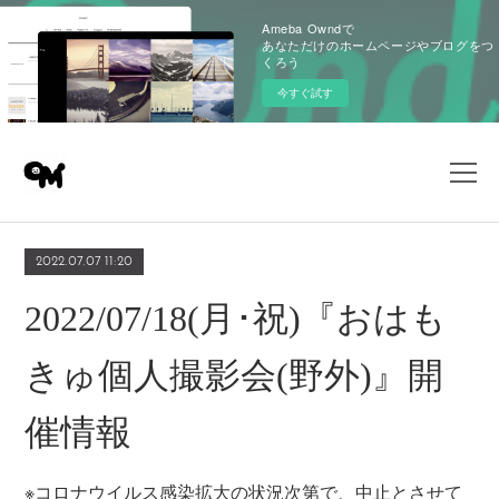
Ameba Owndで
あなただけのホームページやブログをつ
くろう
今すぐ試す
2022.07.07 11:20
2022/07/18(月･祝)『おはも
きゅ個人撮影会(野外)』開
催情報
※コロナウイルス感染拡大の状況次第で、中止とさせて