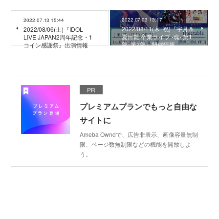
2022.07.03 13:17
2022.07.13 15:44
2022/08/11(木･祝)『宇月＆
2022/08/06(土)『IDOL
夏目雛 卒業ライブ -魂- 第1
LIVE JAPAN2周年記念・1
部･第2部』開催情報
コイン感謝祭』出演情報
PR
プレミアムプランでもっと自由な
サイトに
Ameba Owndで、広告非表示、画像容量無制
限、ページ数無制限などの機能を開放しよ
う。