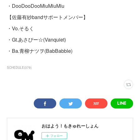
・DooDooDooMiuMiuMiu
【佐藤有紗bandサポートメンバー】
・Vo.そるく
・Gt.あさぴー☆(Vanquiet)
・Ba.青柳ナツヲ(BabBabble)
SCHEDULE
(
379
)
おはよう！もきゅれーしょん
フォロー