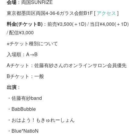
会場
：両国SUNRIZE
東京都墨田区両国4-36-6ガラス会館B1F [
アクセス
]
料金(チケットB)
：前売¥3,500(＋1D) / 当日¥4,000(＋1D)
/ 配信¥3,000
※チケット種別について
入場順：A→B
Aチケット：佐藤有紗さんのオンラインサロン会員優先
Bチケット：一般
出演
：
・佐藤有紗band
・BabBubble
・おはよう！もきゅれーしょん
・Blue*NatioN