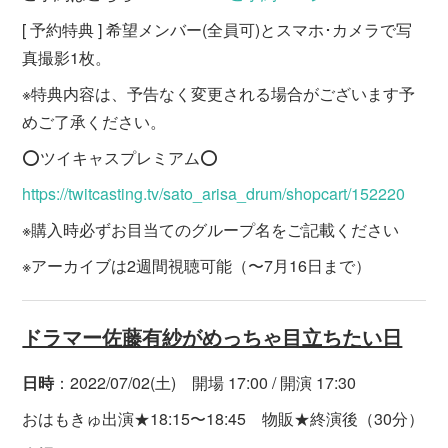
[ 予約特典 ] 希望メンバー(全員可)とスマホ･カメラで写
真撮影1枚。
※特典内容は、予告なく変更される場合がございます予
めご了承ください。
⭕️ツイキャスプレミアム⭕️
https://twitcasting.tv/sato_arisa_drum/shopcart/152220
※購入時必ずお目当てのグループ名をご記載ください
※アーカイブは2週間視聴可能（〜7月16日まで）
ドラマー佐藤有紗がめっちゃ目立ちたい日
日時
：2022/07/02(土) 開場 17:00 / 開演 17:30
おはもきゅ出演★18:15〜18:45 物販★終演後（30分）