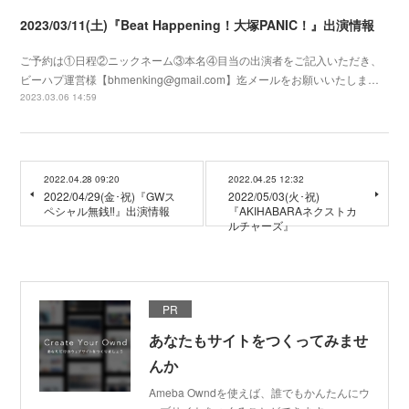
2023/03/11(土)『Beat Happening！大塚PANIC！』出演情報
ご予約は①日程②ニックネーム③本名④目当の出演者をご記入いただき、
ビーハプ運営様【bhmenking@gmail.com】迄メールをお願いいたしま…
2023.03.06 14:59
2022.04.28 09:20
2022.04.25 12:32
2022/04/29(金･祝)『GWス
2022/05/03(火･祝)
ペシャル無銭‼️』出演情報
『AKIHABARAネクストカ
ルチャーズ』
PR
あなたもサイトをつくってみませ
んか
Ameba Owndを使えば、誰でもかんたんにウ