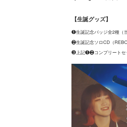
【生誕グッズ】
❶生誕記念バッジ全2種（当
❷生誕記念ソロCD（REBORN!、
❸上記❶❷コンプリートセッ