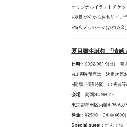
オリジナルイラストチケッ
※夏目が分かるお名前でご
※特典メッセージは6/17
夏目雛生誕祭 『情感
日時
：2022/06/19(日) 開場 
※出演時間等は、決定次第
※開場･開演時間、出演者
会場
：両国SUNRIZE
東京都墨田区両国4-36-6ガ
料金
：¥2500＋Drink(¥600)
Special gues
t：れんてつ