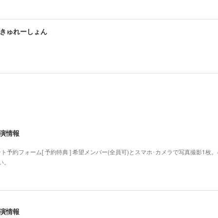
きゅれーしょん
出演情報
ト予約フォーム[ 予約特典 ] 希望メンバー(全員可)とスマホ･カメラで写真撮影1
い。
出演情報