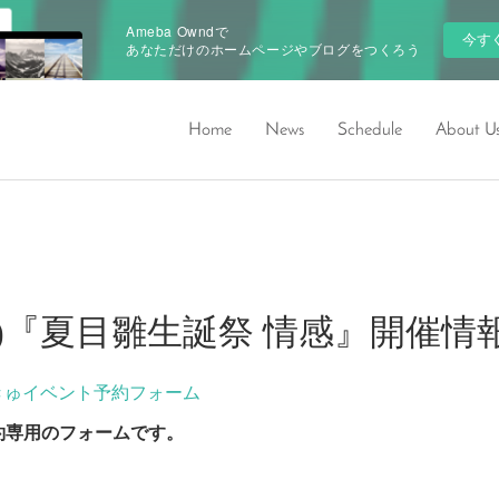
Ameba Owndで
今す
あなただけのホームページやブログをつくろう
Home
News
Schedule
About U
19(日)『夏目雛生誕祭 情感』開催情
きゅイベント予約フォーム
約専用のフォームです。