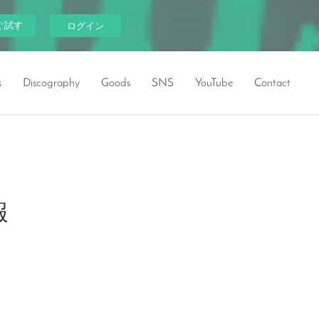
ぐ試す
ログイン
s
Discography
Goods
SNS
YouTube
Contact
報