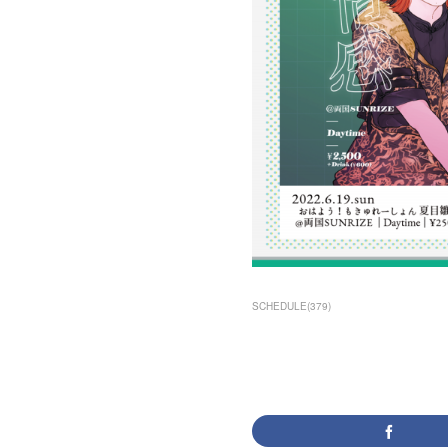
SCHEDULE
(
379
)