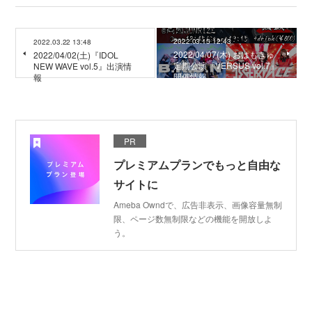
2022.03.15 12:43
2022.03.22 13:48
2022/04/07(木) おはもきゅ
2022/04/02(土)『IDOL
定期公演『VERSUS vol.7』
NEW WAVE vol.5』出演情
開催情報
報
PR
プレミアムプランでもっと自由な
サイトに
Ameba Owndで、広告非表示、画像容量無制
限、ページ数無制限などの機能を開放しよ
う。