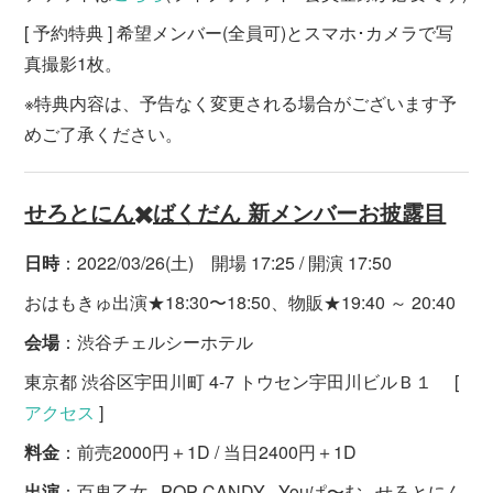
[ 予約特典 ] 希望メンバー(全員可)とスマホ･カメラで写
真撮影1枚。
※特典内容は、予告なく変更される場合がございます予
めご了承ください。
せろとにん✖️ばくだん 新メンバーお披露目
日時
：2022/03/26(土) 開場 17:25 / 開演 17:50
おはもきゅ出演★18:30〜18:50、物販★19:40 ～ 20:40
会場
：渋谷チェルシーホテル
東京都 渋谷区宇田川町 4-7 トウセン宇田川ビルＢ１ [
アクセス
]
料金
：前売2000円＋1D / 当日2400円＋1D
出演
：百鬼乙女 , POP CANDY , Youぱ〜む , せろとにん