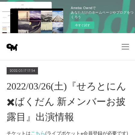
Ameba Owndで
あなただけのホームページやブログをつ
くろう
今すぐ試す
2022.03.17 17:54
2022/03/26(土)『せろとにん
✖️ばくだん 新メンバーお披
露目』出演情報
チケットは
こちら
(ライブポケット※会員登録が必要です)