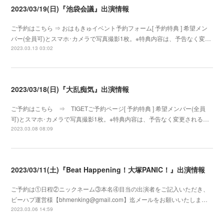
2023/03/19(日)『池袋会議』出演情報
ご予約はこちら ⇒ おはもきゅイベント予約フォーム[ 予約特典 ] 希望メン
バー(全員可)とスマホ･カメラで写真撮影1枚。※特典内容は、予告なく変…
2023.03.13 03:02
2023/03/18(日)『大乱痴気』出演情報
ご予約はこちら ⇒ TIGETご予約ページ[ 予約特典 ] 希望メンバー(全員
可)とスマホ･カメラで写真撮影1枚。※特典内容は、予告なく変更される…
2023.03.08 08:09
2023/03/11(土)『Beat Happening！大塚PANIC！』出演情報
ご予約は①日程②ニックネーム③本名④目当の出演者をご記入いただき、
ビーハプ運営様【bhmenking@gmail.com】迄メールをお願いいたしま…
2023.03.06 14:59