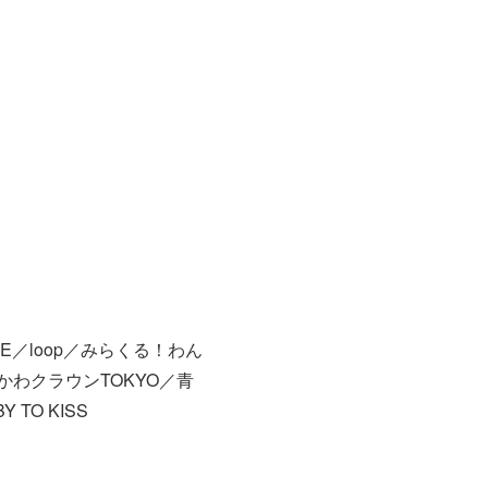
ILE／loop／みらくる！わん
めかわクラウンTOKYO／青
 TO KISS