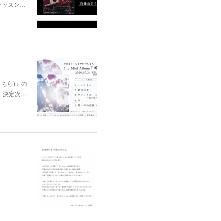
レッスン…
はこちら)」の
、決定次…