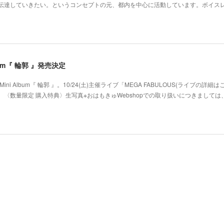
･伝達していきたい。というコンセプトの元、都内を中心に活動しています。ボイス
 Album『 輪郭 』発売決定
ni Album『 輪郭 』。10/24(土)主催ライブ「MEGA FABULOUS(ライブの詳細
〈数量限定 購入特典〉生写真※おはもきゅWebshopでの取り扱いにつきましては