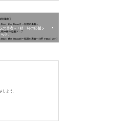
t!!～伝説の勇者～ / 精一杯の応援ソ
知らせ。
開放しよう。