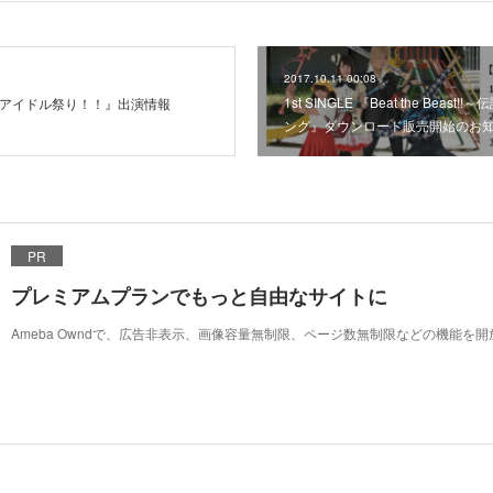
2017.10.11 00:08
1st SINGLE 『Beat the Beas
モン！アイドル祭り！！』出演情報
ング』ダウンロード販売開始のお
PR
プレミアムプランでもっと自由なサイトに
Ameba Owndで、広告非表示、画像容量無制限、ページ数無制限などの機能を