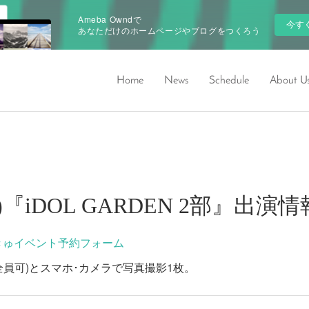
Ameba Owndで
今す
あなただけのホームページやブログをつくろう
Home
News
Schedule
About U
8(土)『iDOL GARDEN 2部』出演情
きゅイベント予約フォーム
ー(全員可)とスマホ･カメラで写真撮影1枚。