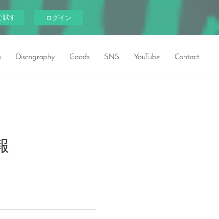
ぐ試す
ログイン
s
Discography
Goods
SNS
YouTube
Contact
報