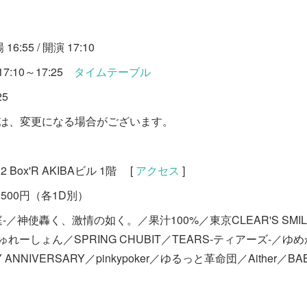
6:55 / 開演 17:10
:10～17:25
タイムテーブル
25
等は、変更になる場合がございます。
Box'R AKIBAビル 1階 [
アクセス
]
,500円（各1D別）
n-姫庭-／神使轟く、激情の如く。／果汁100%／東京CLEAR'S SM
ーしょん／SPRING CHUBIT／TEARS-ティアーズ-／ゆ
NNIVERSARY／pinkypoker／ゆるっと革命団／Aither／BABY