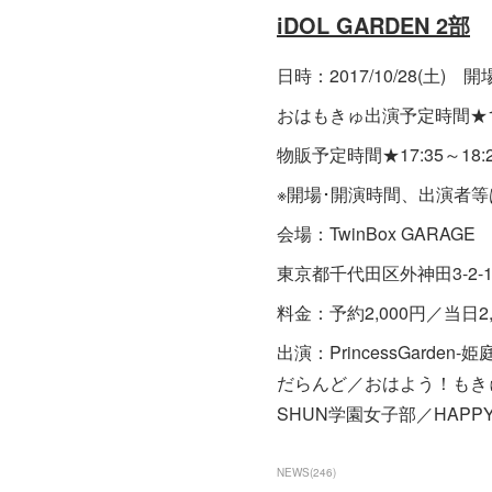
iDOL GARDEN 2部
日時：2017/10/28(土) 開場 1
おはもきゅ出演予定時間★17
物販予定時間★17:35～18:
※開場･開演時間、出演者
会場：TwinBox GARAGE
東京都千代田区外神田3-2-12 
料金：予約2,000円／当日2
出演：PrincessGarde
だらんど／おはよう！もきゅれ
SHUN学園女子部／HAPPY A
NEWS
(
246
)