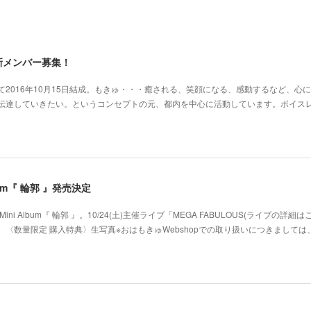
新メンバー募集！
2016年10月15日結成。もきゅ・・・癒される、笑顔になる、感動するなど、心
･伝達していきたい。というコンセプトの元、都内を中心に活動しています。ボイス
 Album『 輪郭 』発売決定
ni Album『 輪郭 』。10/24(土)主催ライブ「MEGA FABULOUS(ライブの詳細
〈数量限定 購入特典〉生写真※おはもきゅWebshopでの取り扱いにつきましては