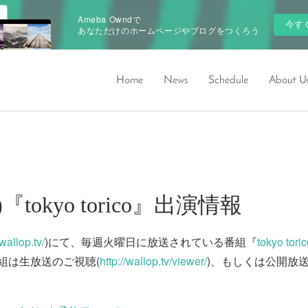
Ameba Owndで
今す
あなただけのホームページやブログをつくろう
Home
News
Schedule
About U
火)『tokyo torico』出演情報
wallop.tv/
)にて、毎週火曜日に放送されている番組『
tokyo tori
組は生放送のご視聴(
http://wallop.tv/viewer/
)、もしくは公開放