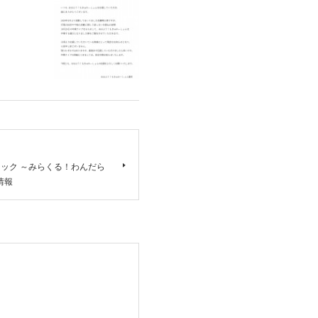
ュージック ～みらくる！わんだら
情報
。