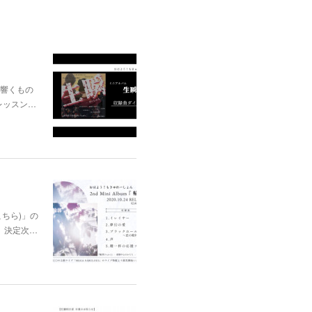
に響くもの
レッスン…
はこちら)」の
、決定次…