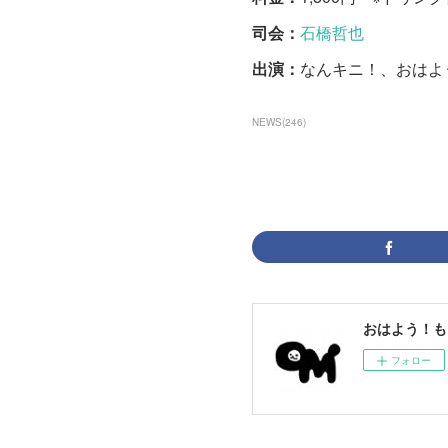
司会：
石橋哲也
出演：
なんキニ！、おはようも
NEWS
(
246
)
おはよう！も
フォロー