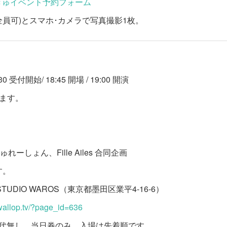
きゅイベント予約フォーム
ー(全員可)とスマホ･カメラで写真撮影1枚。
:30 受付開始/ 18:45 開場 / 19:00 開演
います。
きゅれーしょん、Fille Ailes 合同企画
す。
 STUDIO WAROS（東京都墨田区業平4-16-6）
wallop.tv/?page_id=636
ンク代無し、当日券のみ、入場は先着順です。