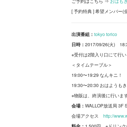
ご予約はこちら ⇒
おはも
[ 予約特典 ] 希望メンバ
出演番組：
tokyo torico
日時：
2017/09/26(火) 18
※受付は2階入り口にて行
＜タイムテーブル＞
19:00〜19:29 なんキニ！
19:30〜20:30 おはようも
※物販は、終演後に行いま
会場：
WALLOP放送局 3F
会場アクセス
http://www.
料金：
1,500円 ※ドリ