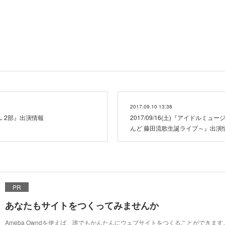
2017.09.10 13:38
 iDOL 2部』出演情報
2017/09/16(土)『アイドルミ
んど 藤田流歌生誕ライブ～』出演
PR
あなたもサイトをつくってみませんか
Ameba Owndを使えば、誰でもかんたんにウェブサイトをつくることができます