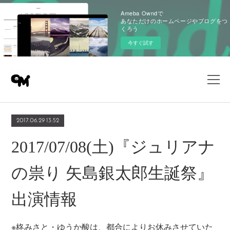
Ameba Owndで
あなただけのホームページやブログをつ
くろう
今すぐ試す
2017.06.29 13:52
2017/07/08(土)『ジュリアナ
の祟り 矢島銀太郎生誕祭』
出演情報
※柊みさと・ゆうか酸は、都合によりお休みさせていた