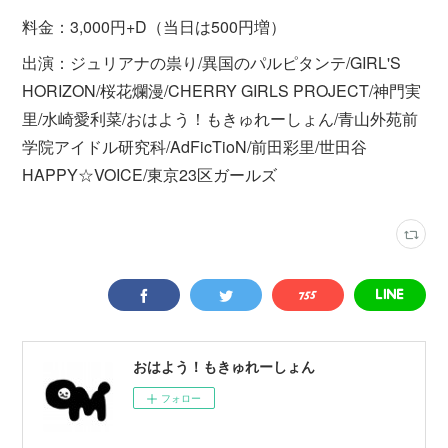
料金：3,000円+D（当日は500円増）
出演：ジュリアナの祟り/異国のパルピタンテ/GIRL'S
HORIZON/桜花爛漫/CHERRY GIRLS PROJECT/神門実
里/水崎愛利菜/おはよう！もきゅれーしょん/青山外苑前
学院アイドル研究科/AdFicTioN/前田彩里/世田谷
HAPPY☆VOICE/東京23区ガールズ
おはよう！もきゅれーしょん
フォロー