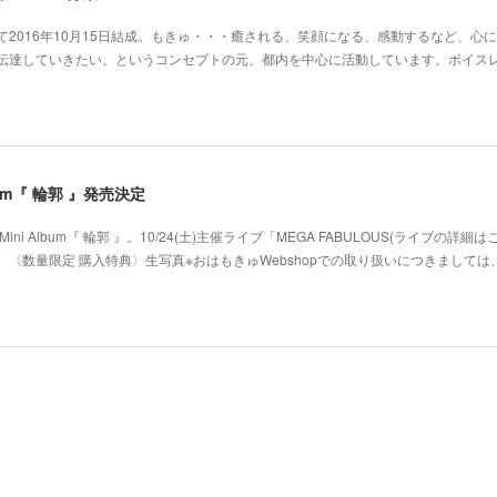
2016年10月15日結成。もきゅ・・・癒される、笑顔になる、感動するなど、心
･伝達していきたい。というコンセプトの元、都内を中心に活動しています。ボイス
 Album『 輪郭 』発売決定
ni Album『 輪郭 』。10/24(土)主催ライブ「MEGA FABULOUS(ライブの詳細
〈数量限定 購入特典〉生写真※おはもきゅWebshopでの取り扱いにつきましては