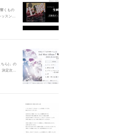
に響くもの
レッスン…
はこちら)」の
、決定次…