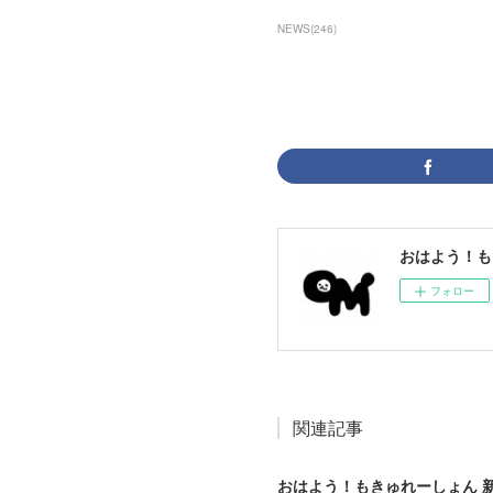
NEWS
(
246
)
おはよう！も
フォロー
関連記事
おはよう！もきゅれーしょん 