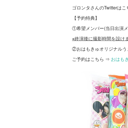
ゴロンタさんのTwitterは
【予約特典】
①希望メンバー(当日出演
※終演後に撮影時間を設け
②おはもきゅオリジナルう
ご予約はこちら ⇒
おはも