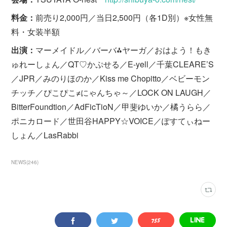
料金：
前売り2,000円／当日2,500円（各1D別）※女性無
料・女装半額
出演：
マーメイドル／バーバ⁂ヤーガ／おはよう！もき
ゅれーしょん／QT♡かぷせる／E-yell／千葉CLEARE’S
／JPR／みのりほのか／Kiss me Chopitto／ベビーモン
チッチ／ぴこぴこ≠にゃんちゃ～／LOCK ON LAUGH／
BitterFoundtion／AdFicTioN／甲斐ゆいか／橘うらら／
ポニカロード／世田谷HAPPY☆VOICE／ぽすてぃねー
しょん／LasRabbi
NEWS
(
246
)