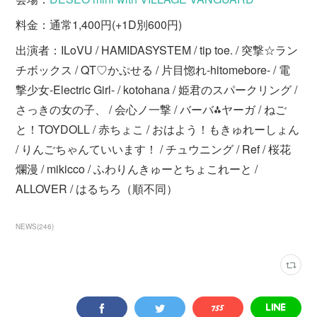
料金：通常1,400円(+1D別600円)
出演者：ILoVU / HAMIDASYSTEM / tip toe. / 突撃☆ラン
チボックス / QT♡かぷせる / 片目惚れ-hitomebore- / 電
撃少女-Electric Girl- / kotohana / 姫君のスパークリング /
さっきの女の子、 / 会心ノ一撃 / バーバ⁂ヤーガ / ねご
と！TOYDOLL / 赤ちょこ / おはよう！もきゅれーしょん
/ りんごちゃんていいます！ / チュウニング / Ref / 桜花
爛漫 / mikicco / ふわりんきゅーとちょこれーと /
ALLOVER / はるちろ（順不同）
NEWS
(
246
)