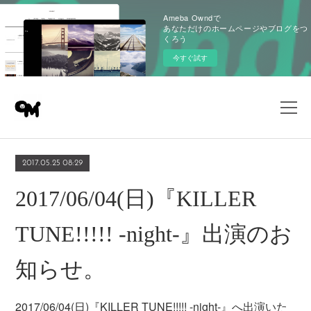
Ameba Owndで
あなただけのホームページやブログをつ
くろう
今すぐ試す
2017.05.25 08:29
2017/06/04(日)『KILLER
TUNE!!!!! -night-』出演のお
知らせ。
2017/06/04(日)『KILLER TUNE!!!!! -night-』へ出演いた