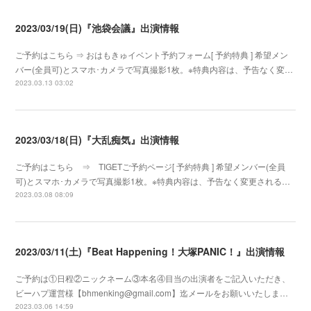
2023/03/19(日)『池袋会議』出演情報
ご予約はこちら ⇒ おはもきゅイベント予約フォーム[ 予約特典 ] 希望メン
バー(全員可)とスマホ･カメラで写真撮影1枚。※特典内容は、予告なく変…
2023.03.13 03:02
2023/03/18(日)『大乱痴気』出演情報
ご予約はこちら ⇒ TIGETご予約ページ[ 予約特典 ] 希望メンバー(全員
可)とスマホ･カメラで写真撮影1枚。※特典内容は、予告なく変更される…
2023.03.08 08:09
2023/03/11(土)『Beat Happening！大塚PANIC！』出演情報
ご予約は①日程②ニックネーム③本名④目当の出演者をご記入いただき、
ビーハプ運営様【bhmenking@gmail.com】迄メールをお願いいたしま…
2023.03.06 14:59