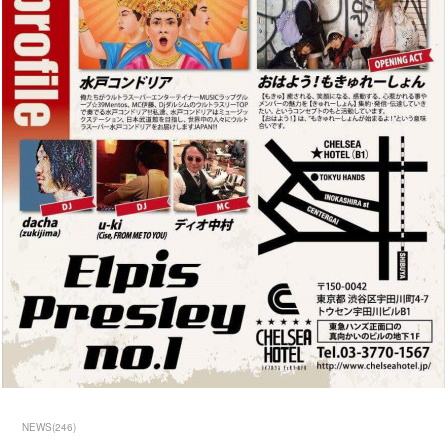
NEWS
(
246
)