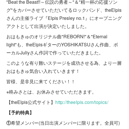
"Beat the Beast!!～伝説の勇者～"＆"精一杯の応援ソン
グ"をカバーさせていただいてるロックバンド、theElpis
さんの主催ライブ『Elpis Presley no.1』にオープニング
アクトとして出演が決定いたしました。
おはもきゅのオリジナル曲"REBORN!"＆"Eternal
light"も、theElpisギターのYOSHIKATSUさん作曲、ボ
ーカルJuliyさん作詞で作っていただきました。
このような有り難いステージを成功させる為、より一層
おはもきゅ気合い入れていきます！
皆様、是非見に来てください！！
※柊みさとは、お休みさせていただきます。
【theElpis公式サイト】
http://theelpis.com/topics/
【予約特典】
①
希望メンバー(当日出演メンバーに限ります。全員可)