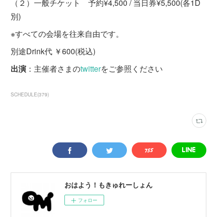
（２）一般チケット 予約¥4,500 / 当日券¥5,500(各1D
別)
※すべての会場を往来自由です。
別途Drink代 ￥600(税込)
出演
：主催者さまの
twitter
をご参照ください
SCHEDULE
(
379
)
おはよう！もきゅれーしょん
フォロー