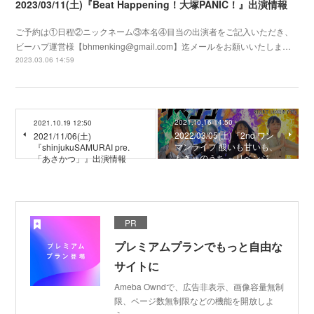
2023/03/11(土)『Beat Happening！大塚PANIC！』出演情報
ご予約は①日程②ニックネーム③本名④目当の出演者をご記入いただき、
ビーハプ運営様【bhmenking@gmail.com】迄メールをお願いいたしま…
2023.03.06 14:59
2021.10.16 14:50
2021.10.19 12:50
2022/03/05(土)『2nd ワン
2021/11/06(土)
マンライブ 酸いも甘いも、
『shinjukuSAMURAI pre.
もきゅのうち ～リベンジ…
「あさかつ」』出演情報
PR
プレミアムプランでもっと自由な
サイトに
Ameba Owndで、広告非表示、画像容量無制
限、ページ数無制限などの機能を開放しよ