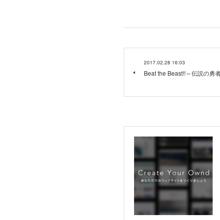
2017.02.28 16:03
Beat the Beast!!～伝説