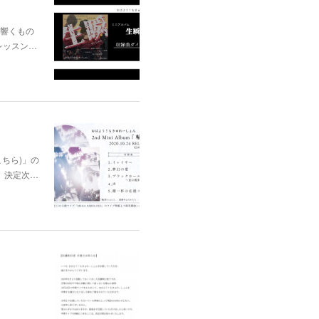
に響くもの
レッスン…
はこちら)」の
、決定次…