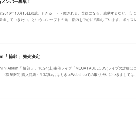
新メンバー募集！
2016年10月15日結成。もきゅ・・・癒される、笑顔になる、感動するなど、心
･伝達していきたい。というコンセプトの元、都内を中心に活動しています。ボイス
 Album『 輪郭 』発売決定
ni Album『 輪郭 』。10/24(土)主催ライブ「MEGA FABULOUS(ライブの詳細
〈数量限定 購入特典〉生写真※おはもきゅWebshopでの取り扱いにつきましては