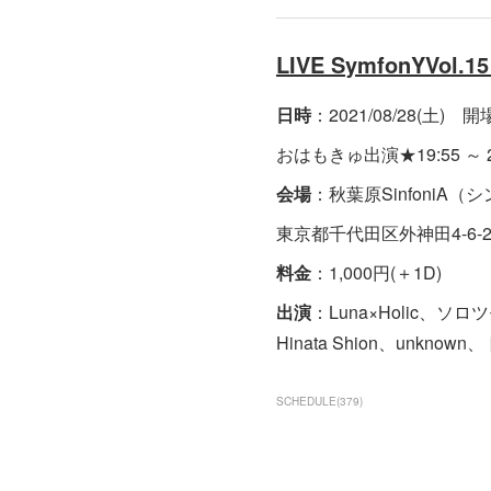
LIVE SymfonYVol
日時
：2021/08/28(土) 開場 
おはもきゅ出演★19:55 ～ 2
会場
：秋葉原SinfoniA（
東京都千代田区外神田4-6-
料金
：1,000円(＋1D)
出演
：Luna×Holic、
Hinata Shion、un
SCHEDULE
(
379
)