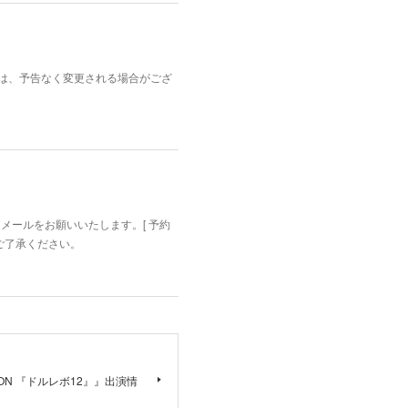
内容は、予告なく変更される場合がござ
迄メールをお願いいたします。[ 予約
めご了承ください。
LUTION 『ドルレボ12』』出演情