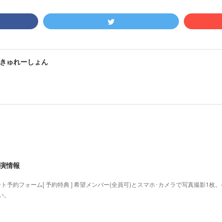
きゅれーしょん
出演情報
ト予約フォーム[ 予約特典 ] 希望メンバー(全員可)とスマホ･カメラで写真撮影1
い。