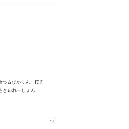
ithつるぴかりん、桜丘
う！もきゅれーしょん