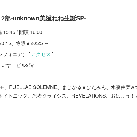
.15 2部-unknown美澄ねね生誕SP-
15:45 / 開演 16:00
0:15、物販★20:25 ～
シンフォニア） [
アクセス
]
2 いすゞビル9階
ソロツモ、PUELLAE SOLEMNE、まじかる★びたみん、水森由菜w
known、トイトニック、忍者クライシス、REVELATIONS、おはよ