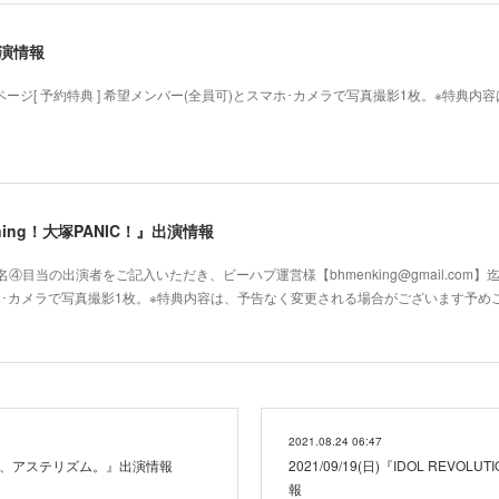
出演情報
ページ[ 予約特典 ] 希望メンバー(全員可)とスマホ･カメラで写真撮影1枚。※特典
ppening！大塚PANIC！』出演情報
目当の出演者をご記入いただき、ビーハプ運営様【bhmenking@gmail.com】
スマホ･カメラで写真撮影1枚。※特典内容は、予告なく変更される場合がございます予
2021.08.24 06:47
終わり、アステリズム。』出演情報
2021/09/19(日)『IDOL REVO
報