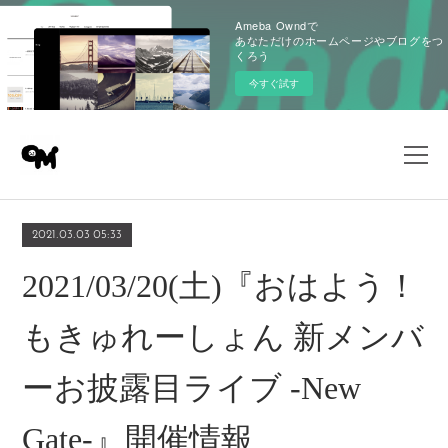
Ameba Owndで
あなただけのホームページやブログをつ
くろう
今すぐ試す
2021.03.03 05:33
2021/03/20(土)『おはよう！
もきゅれーしょん 新メンバ
ーお披露目ライブ -New
Gate-』開催情報