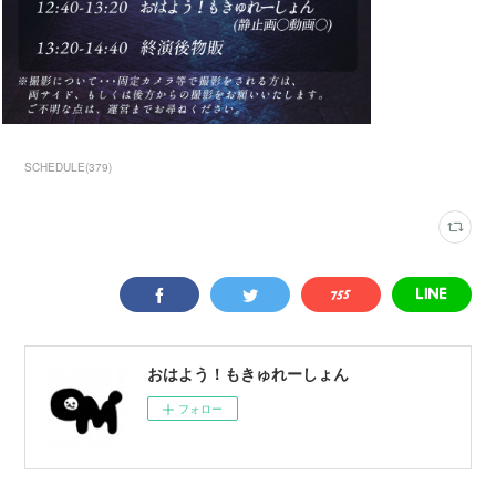
SCHEDULE
(
379
)
おはよう！もきゅれーしょん
フォロー