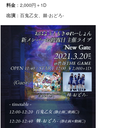
料金
：2,000円＋1D
出演
：百鬼乙女、棘-おどろ-