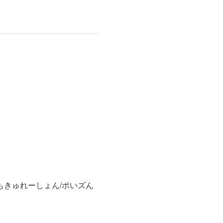
う！もきゅれーしょん/ポいズん