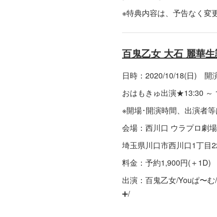
※特典内容は、予告なく変
百鬼乙女 大石 麗華生
日時：2020/10/18(日) 開演
おはもきゅ出演★13:30 ～ 13
※開場･開演時間、出演者
会場：西川口 ウラプロ劇場
埼玉県川口市西川口1丁目22
料金：予約1,900円(＋1D)
出演：百鬼乙女/Youぱ〜む/
➕/