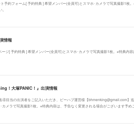
ト予約フォーム[ 予約特典 ] 希望メンバー(全員可)とスマホ･カメラで写真撮影1
い。
出演情報
ページ[ 予約特典 ] 希望メンバー(全員可)とスマホ･カメラで写真撮影1枚。※特典
ppening！大塚PANIC！』出演情報
目当の出演者をご記入いただき、ビーハプ運営様【bhmenking@gmail.com】
スマホ･カメラで写真撮影1枚。※特典内容は、予告なく変更される場合がございます予