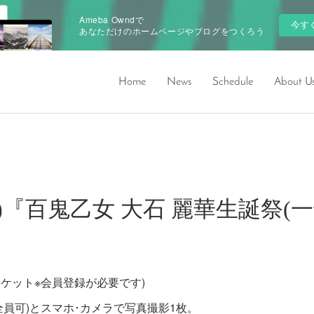
Ameba Owndで
今す
あなただけのホームページやブログをつくろう
Home
News
Schedule
About U
18(日)『百鬼乙女 大石 麗華生誕祭
ポケット※会員登録が必要です)
ー(全員可)とスマホ･カメラで写真撮影1枚。